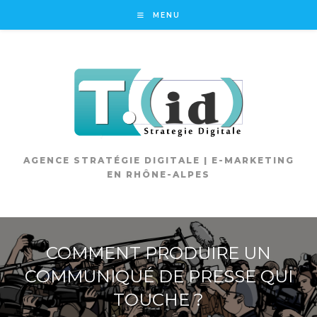
Skip
MENU
to
content
AGENCE STRATÉGIE DIGITALE | E-MARKETING
EN RHÔNE-ALPES
COMMENT PRODUIRE UN
COMMUNIQUÉ DE PRESSE QUI
TOUCHE ?