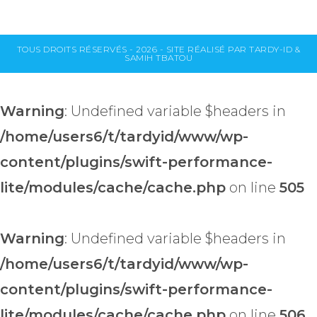
TOUS DROITS RÉSERVÉS - 2026 - SITE RÉALISÉ PAR TARDY-ID &
SAMIH TBATOU
Warning
: Undefined variable $headers in
/home/users6/t/tardyid/www/wp-
content/plugins/swift-performance-
lite/modules/cache/cache.php
on line
505
Warning
: Undefined variable $headers in
/home/users6/t/tardyid/www/wp-
content/plugins/swift-performance-
lite/modules/cache/cache.php
on line
506