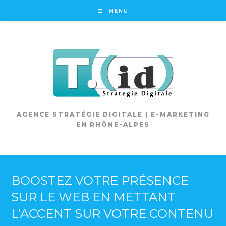
Skip
MENU
to
content
AGENCE STRATÉGIE DIGITALE | E-MARKETING
EN RHÔNE-ALPES
BOOSTEZ VOTRE PRÉSENCE
SUR LE WEB EN METTANT
L’ACCENT SUR VOTRE CONTENU